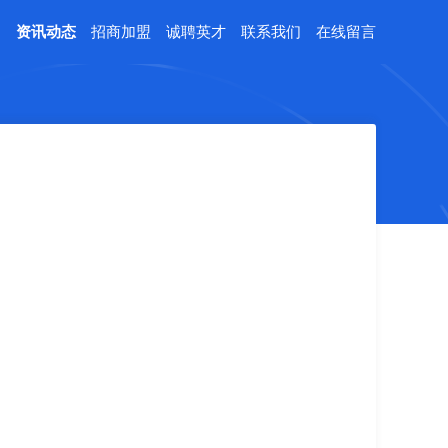
例
资讯动态
招商加盟
诚聘英才
联系我们
在线留言